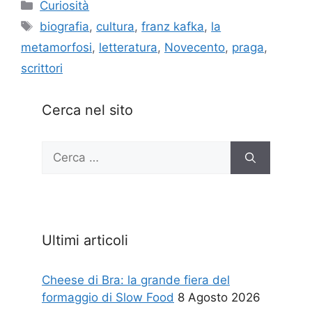
Categorie
Curiosità
Tag
biografia
,
cultura
,
franz kafka
,
la
metamorfosi
,
letteratura
,
Novecento
,
praga
,
scrittori
Cerca nel sito
Ricerca
per:
Ultimi articoli
Cheese di Bra: la grande fiera del
formaggio di Slow Food
8 Agosto 2026