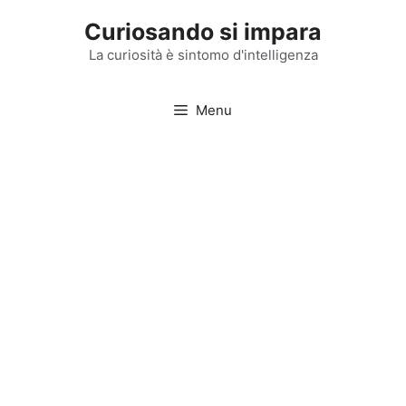
Vai
Curiosando si impara
al
contenuto
La curiosità è sintomo d'intelligenza
Menu