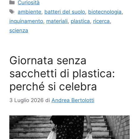
Categorie
Curiosità
Tag
ambiente
,
batteri del suolo
,
biotecnologia
,
inquinamento
,
materiali
,
plastica
,
ricerca
,
scienza
Giornata senza
sacchetti di plastica:
perché si celebra
3 Luglio 2026
di
Andrea Bertolotti