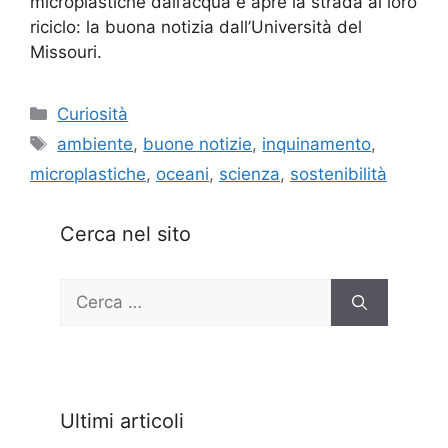
microplastiche dall’acqua e apre la strada al loro
riciclo: la buona notizia dall’Università del
Missouri.
Categorie
Curiosità
Tag
ambiente
,
buone notizie
,
inquinamento
,
microplastiche
,
oceani
,
scienza
,
sostenibilità
Cerca nel sito
Ricerca
per:
Ultimi articoli