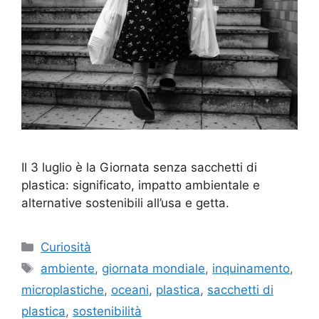
Il 3 luglio è la Giornata senza sacchetti di
plastica: significato, impatto ambientale e
alternative sostenibili all’usa e getta.
Categorie
Curiosità
Tag
ambiente
,
giornata mondiale
,
inquinamento
,
microplastiche
,
oceani
,
plastica
,
sacchetti di
plastica
,
sostenibilità