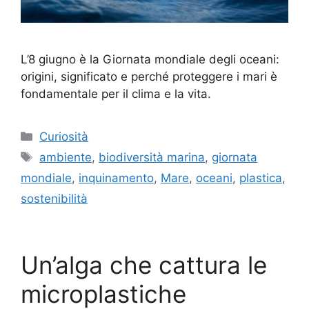
L’8 giugno è la Giornata mondiale degli oceani:
origini, significato e perché proteggere i mari è
fondamentale per il clima e la vita.
Categorie
Curiosità
Tag
ambiente
,
biodiversità marina
,
giornata
mondiale
,
inquinamento
,
Mare
,
oceani
,
plastica
,
sostenibilità
Un’alga che cattura le
microplastiche