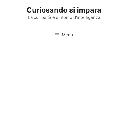
Vai
Curiosando si impara
al
contenuto
La curiosità è sintomo d'intelligenza
Menu