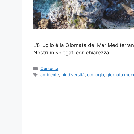
L’8 luglio è la Giornata del Mar Mediterra
Nostrum spiegati con chiarezza.
Categorie
Curiosità
Tag
ambiente
,
biodiversità
,
ecologia
,
giornata mond