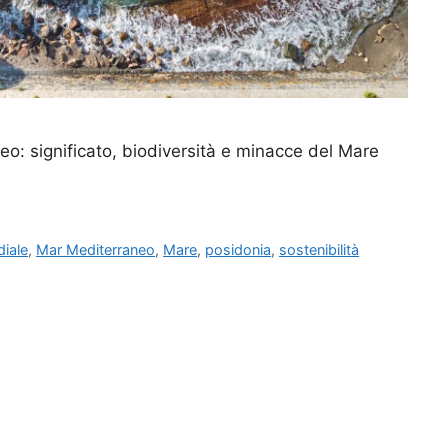
neo: significato, biodiversità e minacce del Mare
iale
,
Mar Mediterraneo
,
Mare
,
posidonia
,
sostenibilità