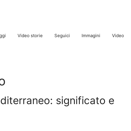
ggi
Video storie
Seguici
Immagini
Video
o
iterraneo: significato e