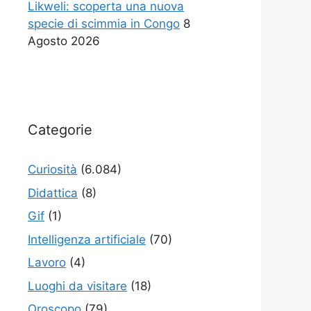
Likweli: scoperta una nuova
specie di scimmia in Congo
8
Agosto 2026
Categorie
Curiosità
(6.084)
Didattica
(8)
Gif
(1)
Intelligenza artificiale
(70)
Lavoro
(4)
Luoghi da visitare
(18)
Oroscopo
(79)