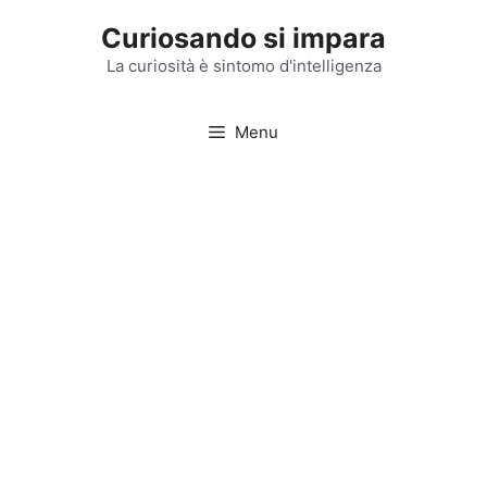
Vai
Curiosando si impara
al
contenuto
La curiosità è sintomo d'intelligenza
Menu