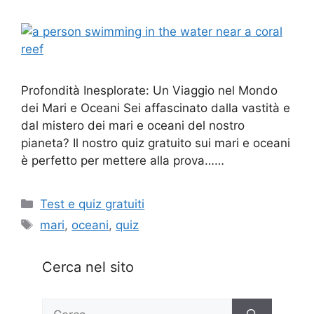
Profondità Inesplorate: Un Viaggio nel Mondo
dei Mari e Oceani Sei affascinato dalla vastità e
dal mistero dei mari e oceani del nostro
pianeta? Il nostro quiz gratuito sui mari e oceani
è perfetto per mettere alla prova……
Categorie
Test e quiz gratuiti
Tag
mari
,
oceani
,
quiz
Cerca nel sito
Ricerca