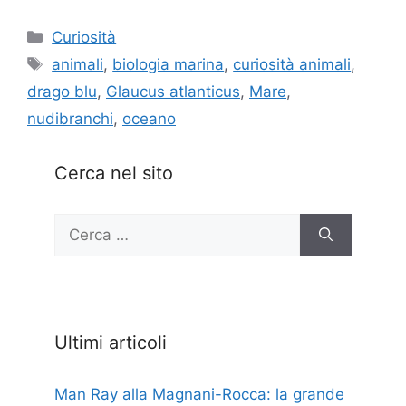
Categorie
Curiosità
Tag
animali
,
biologia marina
,
curiosità animali
,
drago blu
,
Glaucus atlanticus
,
Mare
,
nudibranchi
,
oceano
Cerca nel sito
Ricerca
per:
Ultimi articoli
Man Ray alla Magnani-Rocca: la grande