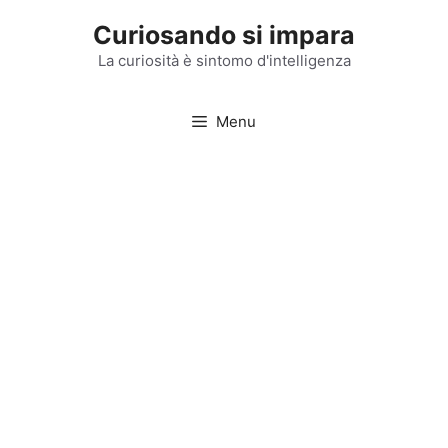
Vai
Curiosando si impara
al
contenuto
La curiosità è sintomo d'intelligenza
Menu