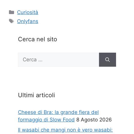
Categorie
Curiosità
Tag
Onlyfans
Cerca nel sito
Ricerca
per:
Ultimi articoli
Cheese di Bra: la grande fiera del
formaggio di Slow Food
8 Agosto 2026
Il wasabi che mangi non è vero wasabi: