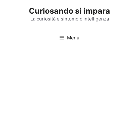
Vai
Curiosando si impara
al
contenuto
La curiosità è sintomo d'intelligenza
Menu