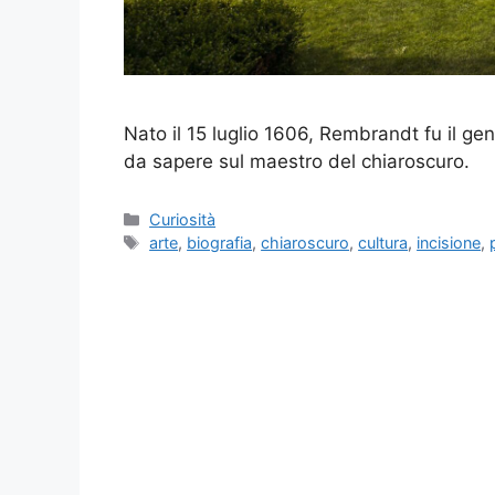
Nato il 15 luglio 1606, Rembrandt fu il ge
da sapere sul maestro del chiaroscuro.
Categorie
Curiosità
Tag
arte
,
biografia
,
chiaroscuro
,
cultura
,
incisione
,