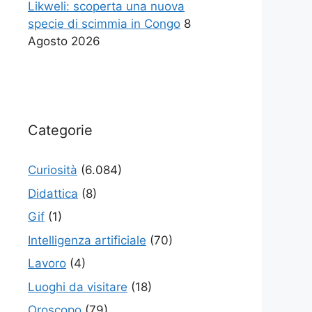
Likweli: scoperta una nuova
specie di scimmia in Congo
8
Agosto 2026
Categorie
Curiosità
(6.084)
Didattica
(8)
Gif
(1)
Intelligenza artificiale
(70)
Lavoro
(4)
Luoghi da visitare
(18)
Oroscopo
(79)