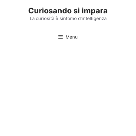
Vai
Curiosando si impara
al
contenuto
La curiosità è sintomo d'intelligenza
Menu