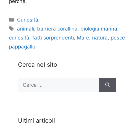
perché.
Categorie
Curiosità
Tag
animali
,
barriera corallina
,
biologia marina
,
curiosità
,
fatti sorprendenti
,
Mare
,
natura
,
pesce
pappagallo
Cerca nel sito
Ricerca
per:
Ultimi articoli