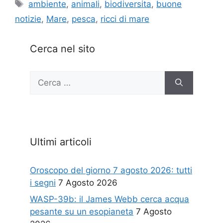
Tag
ambiente
,
animali
,
biodiversita
,
buone
notizie
,
Mare
,
pesca
,
ricci di mare
Cerca nel sito
Ricerca
per:
Ultimi articoli
Oroscopo del giorno 7 agosto 2026: tutti
i segni
7 Agosto 2026
WASP-39b: il James Webb cerca acqua
pesante su un esopianeta
7 Agosto