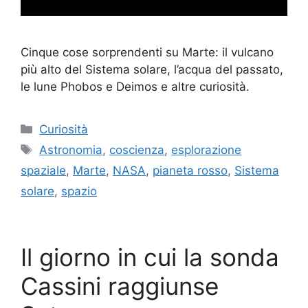
Cinque cose sorprendenti su Marte: il vulcano
più alto del Sistema solare, l’acqua del passato,
le lune Phobos e Deimos e altre curiosità.
Categorie
Curiosità
Tag
Astronomia
,
coscienza
,
esplorazione
spaziale
,
Marte
,
NASA
,
pianeta rosso
,
Sistema
solare
,
spazio
Il giorno in cui la sonda
Cassini raggiunse