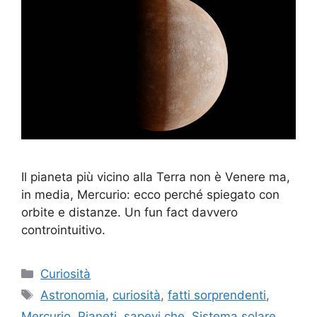
Il pianeta più vicino alla Terra non è Venere ma,
in media, Mercurio: ecco perché spiegato con
orbite e distanze. Un fun fact davvero
controintuitivo.
Categorie
Curiosità
Tag
Astronomia
,
curiosità
,
fatti sorprendenti
,
Mercurio
,
Pianeti
,
sapevi che
,
Sistema solare
,