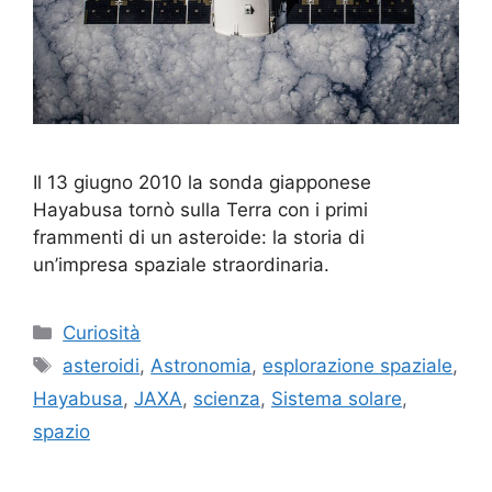
Il 13 giugno 2010 la sonda giapponese
Hayabusa tornò sulla Terra con i primi
frammenti di un asteroide: la storia di
un’impresa spaziale straordinaria.
Categorie
Curiosità
Tag
asteroidi
,
Astronomia
,
esplorazione spaziale
,
Hayabusa
,
JAXA
,
scienza
,
Sistema solare
,
spazio