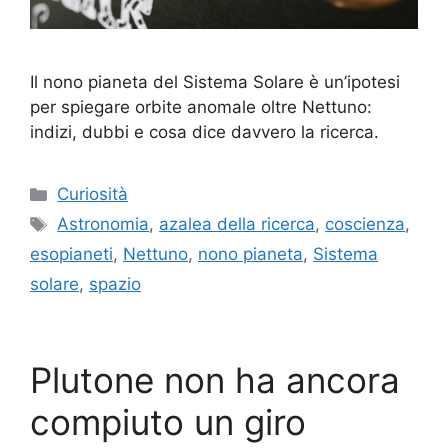
Il nono pianeta del Sistema Solare è un’ipotesi
per spiegare orbite anomale oltre Nettuno:
indizi, dubbi e cosa dice davvero la ricerca.
Categorie
Curiosità
Tag
Astronomia
,
azalea della ricerca
,
coscienza
,
esopianeti
,
Nettuno
,
nono pianeta
,
Sistema
solare
,
spazio
Plutone non ha ancora
compiuto un giro