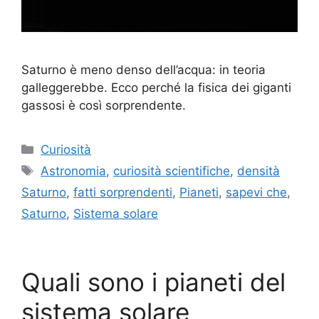
Saturno è meno denso dell’acqua: in teoria
galleggerebbe. Ecco perché la fisica dei giganti
gassosi è così sorprendente.
Categorie
Curiosità
Tag
Astronomia
,
curiosità scientifiche
,
densità
Saturno
,
fatti sorprendenti
,
Pianeti
,
sapevi che
,
Saturno
,
Sistema solare
Quali sono i pianeti del
sistema solare