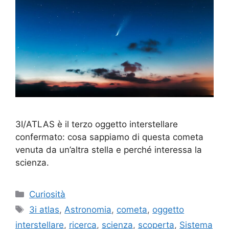
3I/ATLAS è il terzo oggetto interstellare
confermato: cosa sappiamo di questa cometa
venuta da un’altra stella e perché interessa la
scienza.
Categorie
Curiosità
Tag
3i atlas
,
Astronomia
,
cometa
,
oggetto
interstellare
,
ricerca
,
scienza
,
scoperta
,
Sistema