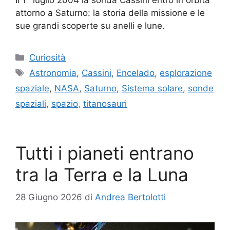
attorno a Saturno: la storia della missione e le
sue grandi scoperte su anelli e lune.
Categorie
Curiosità
Tag
Astronomia
,
Cassini
,
Encelado
,
esplorazione
spaziale
,
NASA
,
Saturno
,
Sistema solare
,
sonde
spaziali
,
spazio
,
titanosauri
Tutti i pianeti entrano
tra la Terra e la Luna
28 Giugno 2026
di
Andrea Bertolotti