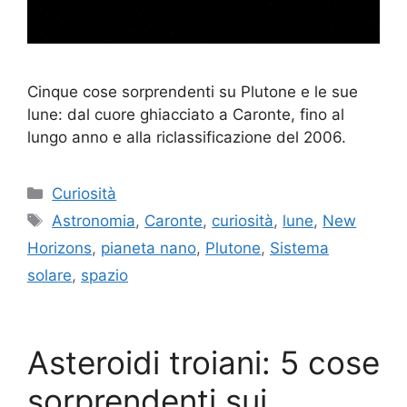
Cinque cose sorprendenti su Plutone e le sue
lune: dal cuore ghiacciato a Caronte, fino al
lungo anno e alla riclassificazione del 2006.
Categorie
Curiosità
Tag
Astronomia
,
Caronte
,
curiosità
,
lune
,
New
Horizons
,
pianeta nano
,
Plutone
,
Sistema
solare
,
spazio
Asteroidi troiani: 5 cose
sorprendenti sui