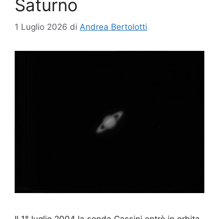
Saturno
1 Luglio 2026
di
Andrea Bertolotti
Il 1° luglio 2004 la sonda Cassini entrò in orbita