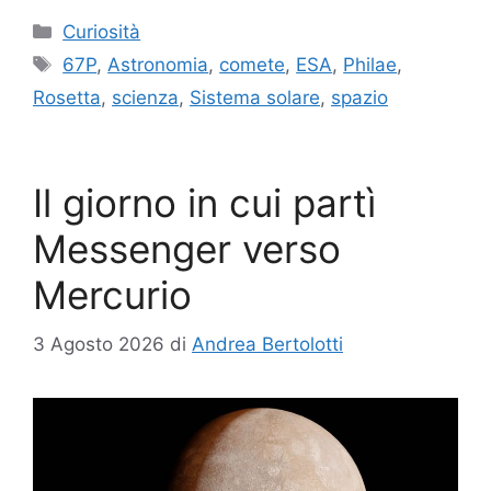
Categorie
Curiosità
Tag
67P
,
Astronomia
,
comete
,
ESA
,
Philae
,
Rosetta
,
scienza
,
Sistema solare
,
spazio
Il giorno in cui partì
Messenger verso
Mercurio
3 Agosto 2026
di
Andrea Bertolotti