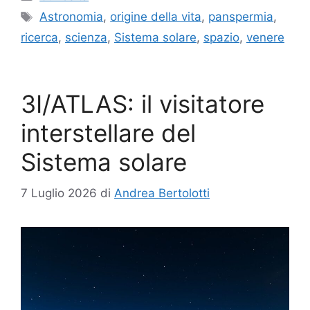
Tag
Astronomia
,
origine della vita
,
panspermia
,
ricerca
,
scienza
,
Sistema solare
,
spazio
,
venere
3I/ATLAS: il visitatore
interstellare del
Sistema solare
7 Luglio 2026
di
Andrea Bertolotti