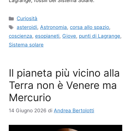
Lagrange, fossili del Sistema Solare.
Categorie
Curiosità
Tag
asteroidi
,
Astronomia
,
corsa allo spazio
,
coscienza
,
esopianeti
,
Giove
,
punti di Lagrange
,
Sistema solare
Il pianeta più vicino alla
Terra non è Venere ma
Mercurio
14 Giugno 2026
di
Andrea Bertolotti