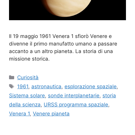
Il 19 maggio 1961 Venera 1 sfiorò Venere e
divenne il primo manufatto umano a passare
accanto a un altro pianeta. La storia di una
missione storica.
Categorie
Curiosità
Tag
1961
,
astronautica
,
esplorazione spaziale
,
Sistema solare
,
sonde interplanetarie
,
storia
della scienza
,
URSS programma spaziale
,
Venera 1
,
Venere pianeta