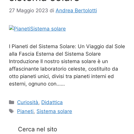
27 Maggio 2023
di
Andrea Bertolotti
I Pianeti del Sistema Solare: Un Viaggio dal Sole
alla Fascia Esterna del Sistema Solare
Introduzione Il nostro sistema solare è un
affascinante laboratorio celeste, costituito da
otto pianeti unici, divisi tra pianeti interni ed
esterni, ognuno con……
Categorie
Curiosità
,
Didattica
Tag
Pianeti
,
Sistema solare
Cerca nel sito