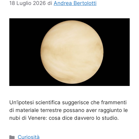
18 Luglio 2026
di
Andrea Bertolotti
Un’ipotesi scientifica suggerisce che frammenti
di materiale terrestre possano aver raggiunto le
nubi di Venere: cosa dice davvero lo studio.
Categorie
Curiosità