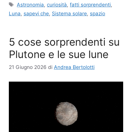
Tag
Astronomia
,
curiosità
,
fatti sorprendenti
,
Luna
,
sapevi che
,
Sistema solare
,
spazio
5 cose sorprendenti su
Plutone e le sue lune
21 Giugno 2026
di
Andrea Bertolotti