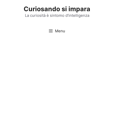
Vai
Curiosando si impara
al
contenuto
La curiosità è sintomo d'intelligenza
Menu