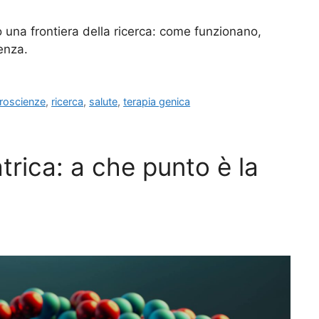
 una frontiera della ricerca: come funzionano,
enza.
roscienze
,
ricerca
,
salute
,
terapia genica
trica: a che punto è la