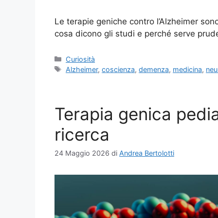
Le terapie geniche contro l’Alzheimer sono
cosa dicono gli studi e perché serve prud
Categorie
Curiosità
Tag
Alzheimer
,
coscienza
,
demenza
,
medicina
,
neu
Terapia genica pedia
ricerca
24 Maggio 2026
di
Andrea Bertolotti