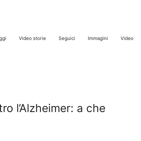
ggi
Video storie
Seguici
Immagini
Video
ro l’Alzheimer: a che