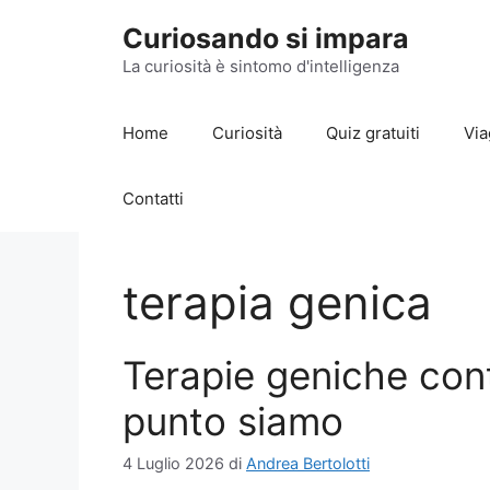
Vai
Curiosando si impara
al
contenuto
La curiosità è sintomo d'intelligenza
Home
Curiosità
Quiz gratuiti
Via
Contatti
terapia genica
Terapie geniche cont
punto siamo
4 Luglio 2026
di
Andrea Bertolotti