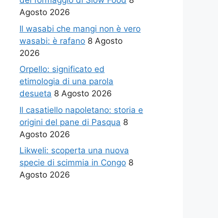
del formaggio di Slow Food
8
Agosto 2026
Il wasabi che mangi non è vero
wasabi: è rafano
8 Agosto
2026
Orpello: significato ed
etimologia di una parola
desueta
8 Agosto 2026
Il casatiello napoletano: storia e
origini del pane di Pasqua
8
Agosto 2026
Likweli: scoperta una nuova
specie di scimmia in Congo
8
Agosto 2026