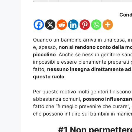
Condi
Quando un bambino arriva in una casa, in g
e, spesso,
non si rendono conto della mo
piccolino
. Anche se nessun genitore sano 
impossibile essere pienamente preparati p
fatto,
nessuno insegna direttamente ad 
questo ruolo
.
Per questo motivo molti genitori finiscon
abbastanza comuni,
possono influenzare l
fatto che “è meglio prevenire che curare”, d
che possono influire sui bambini in manie
#1 Non permetterg