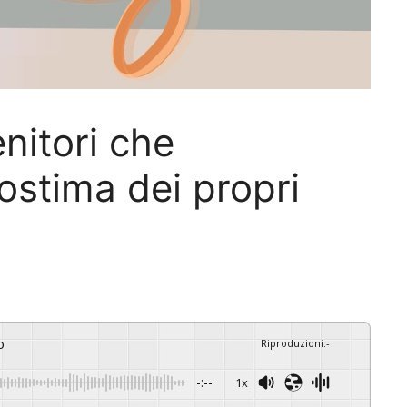
enitori che
ostima dei propri
o
Riproduzioni
:
-
-:--
1x