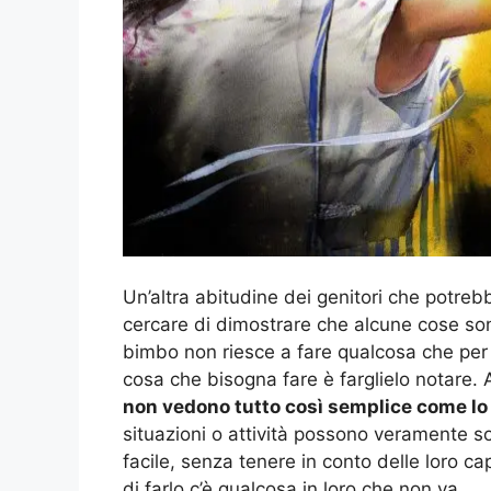
Un’altra abitudine dei genitori che potreb
cercare di dimostrare che alcune cose sono
bimbo non riesce a fare qualcosa che per
cosa che bisogna fare è farglielo notare.
non vedono tutto così semplice come lo 
situazioni o attività possono veramente so
facile, senza tenere in conto delle loro c
di farlo c’è qualcosa in loro che non va.