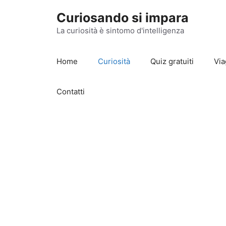
Vai
Curiosando si impara
al
contenuto
La curiosità è sintomo d'intelligenza
Home
Curiosità
Quiz gratuiti
Via
Contatti