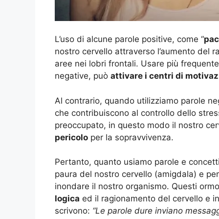
L’uso di alcune parole positive, come “
pac
nostro cervello attraverso l’aumento del 
aree nei lobri frontali. Usare più frequent
negative, può
attivare i centri di motiva
Al contrario, quando utilizziamo parole n
che contribuiscono al controllo dello str
preoccupato, in questo modo il nostro cerv
pericolo
per la sopravvivenza.
Pertanto, quanto usiamo parole e concetti 
paura del nostro cervello (amigdala) e pe
inondare il nostro organismo. Questi ormo
logica
ed il ragionamento del cervello e 
scrivono:
“Le parole dure inviano messaggi