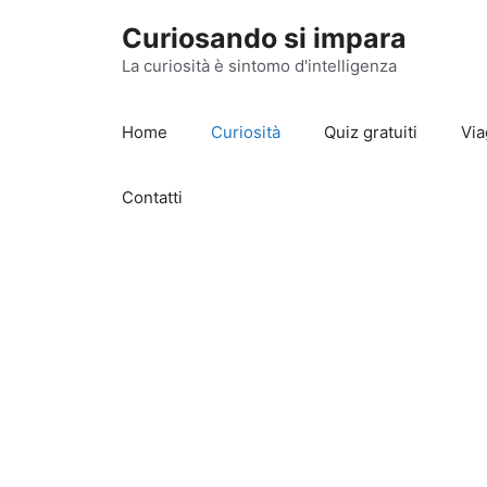
Vai
Curiosando si impara
al
contenuto
La curiosità è sintomo d'intelligenza
Home
Curiosità
Quiz gratuiti
Via
Contatti