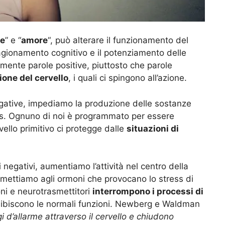
e
” e “
amore
“, può alterare il funzionamento del
ragionamento cognitivo e il potenziamento delle
emente parole positive, piuttosto che parole
zione del cervello
, i quali ci spingono all’azione.
egative, impediamo la produzione delle sostanze
ess. Ognuno di noi è programmato per essere
ello primitivo ci protegge dalle
situazioni di
negativi, aumentiamo l’attività nel centro della
rmettiamo agli ormoni che provocano lo stress di
ni e neurotrasmettitori
interrompono i processi di
inibiscono le normali funzioni. Newberg e Waldman
 d’allarme attraverso il cervello e chiudono