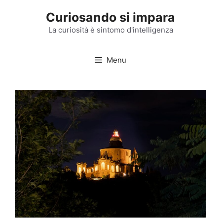
Vai
Curiosando si impara
al
contenuto
La curiosità è sintomo d'intelligenza
Menu