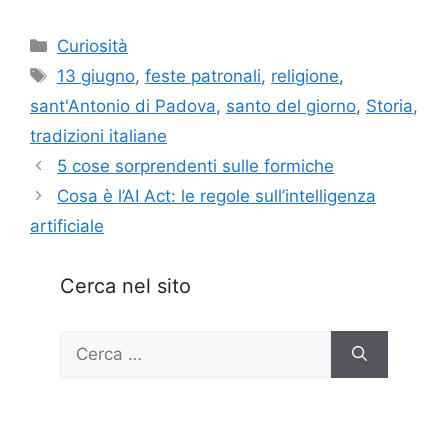
Categorie
Curiosità
Tag
13 giugno
,
feste patronali
,
religione
,
sant'Antonio di Padova
,
santo del giorno
,
Storia
,
tradizioni italiane
5 cose sorprendenti sulle formiche
Cosa è l’AI Act: le regole sull’intelligenza
artificiale
Cerca nel sito
Ricerca
per: