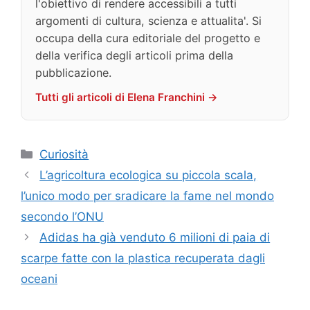
l'obiettivo di rendere accessibili a tutti
argomenti di cultura, scienza e attualita'. Si
occupa della cura editoriale del progetto e
della verifica degli articoli prima della
pubblicazione.
Tutti gli articoli di Elena Franchini →
Categorie
Curiosità
L’agricoltura ecologica su piccola scala,
l’unico modo per sradicare la fame nel mondo
secondo l’ONU
Adidas ha già venduto 6 milioni di paia di
scarpe fatte con la plastica recuperata dagli
oceani