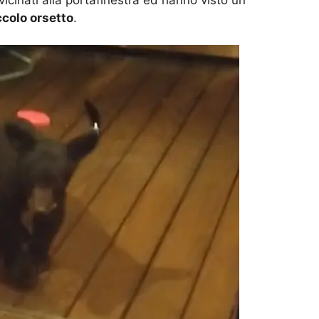
ccolo orsetto
.