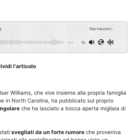
o
Riproduzioni
:
-
-:--
1x
vidi l'articolo
r Williams, che vive insieme alla propria famiglia
ne in North Carolina, ha pubblicato sul proprio
ingolare
che ha lasciato a bocca aperta migliaia di
tati
svegliati da un forte rumore
che proveniva
vicinati alla portafinestra ed hanno visto un