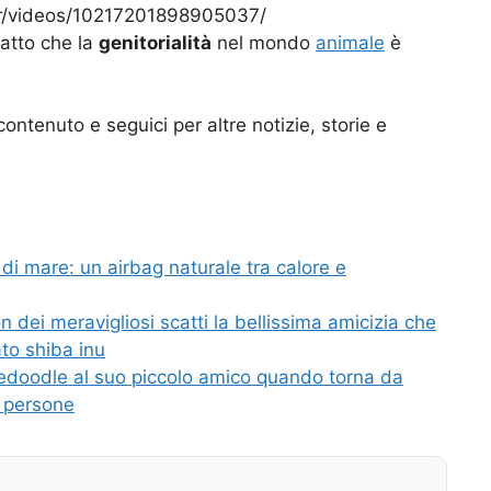
r/videos/10217201898905037/
fatto che la
genitorialità
nel mondo
animale
è
contenuto e seguici per altre notizie, storie e
ra di mare: un airbag naturale tra calore e
 dei meravigliosi scatti la bellissima amicizia che
ato shiba inu
nedoodle al suo piccolo amico quando torna da
di persone