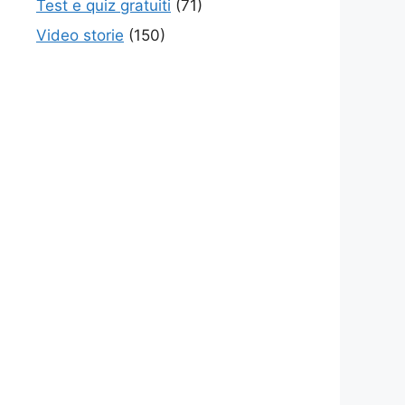
Test e quiz gratuiti
(71)
Video storie
(150)