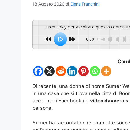
18 Agosto 2020
di
Elena Franchini
Premi play per ascoltare questo contenut
0:00
Condi
Di recente, una donna di nome Sumer Walse
in una casa che si trova nella città di Boo
account di Facebook un
video davvero s
persone.
Sumer ha raccontato che una notte sono s
dall’esterno, per questo, si sono subito av