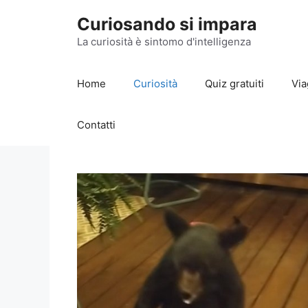
Vai
Curiosando si impara
al
contenuto
La curiosità è sintomo d'intelligenza
Home
Curiosità
Quiz gratuiti
Via
Contatti