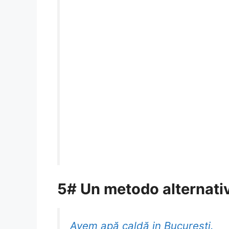
5# Un metodo alternativ
Avem apă caldă in București.