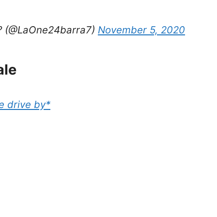
?? (@LaOne24barra7)
November 5, 2020
ale
e drive by*