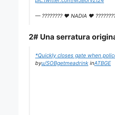
pic.twitter.com/M5BorvZtz4
— ???????? ❤ NADIA ❤ ??????
2# Una serratura origin
*Quickly closes gate when polic
by
u/SOBgetmeadrink
in
ATBGE