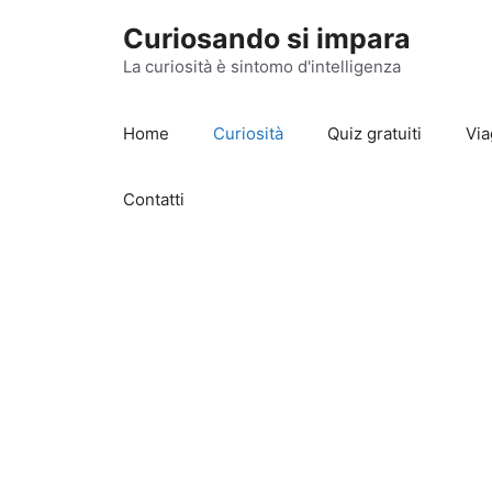
Vai
Curiosando si impara
al
contenuto
La curiosità è sintomo d'intelligenza
Home
Curiosità
Quiz gratuiti
Via
Contatti