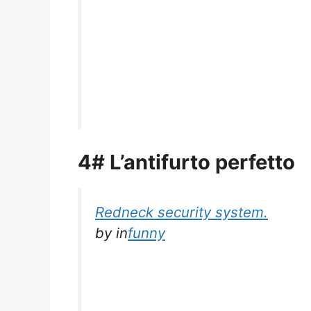
4# L’antifurto perfetto
Redneck security system.
by
in
funny