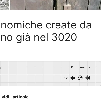
onomiche create da
no già nel 3020
o
Riproduzioni
:
-
-:--
1x
vidi l'articolo