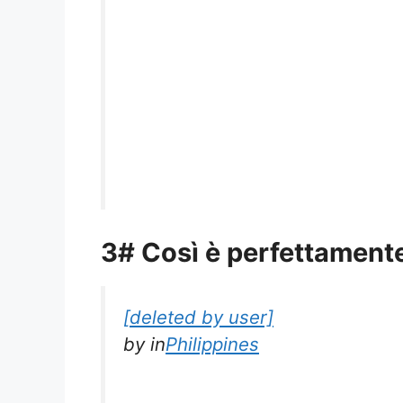
3# Così è perfettamente
[deleted by user]
by
in
Philippines