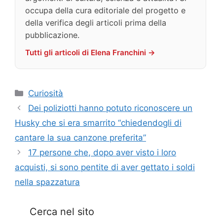
occupa della cura editoriale del progetto e
della verifica degli articoli prima della
pubblicazione.
Tutti gli articoli di Elena Franchini →
Categorie
Curiosità
Dei poliziotti hanno potuto riconoscere un
Husky che si era smarrito “chiedendogli di
cantare la sua canzone preferita”
17 persone che, dopo aver visto i loro
acquisti, si sono pentite di aver gettato i soldi
nella spazzatura
Cerca nel sito