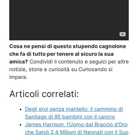
Cosa ne pensi di questo stupendo cagnolone
che fa di tutto per tenere al sicuro la sua
amica?
Condividi il contenuto e seguici per altre
notizie, storie e curiosità su Curiosando si
impara.
Articoli correlati:
Degli eroi senza mantello: il cammino di
Santiago di 85 bambini con il cancro
James Harrison, l’Uomo dal Braccio d’Oro
che Salvò 2,4 Milioni di Neonati con il Suo