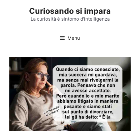
Vai
Curiosando si impara
al
contenuto
La curiosità è sintomo d'intelligenza
Menu