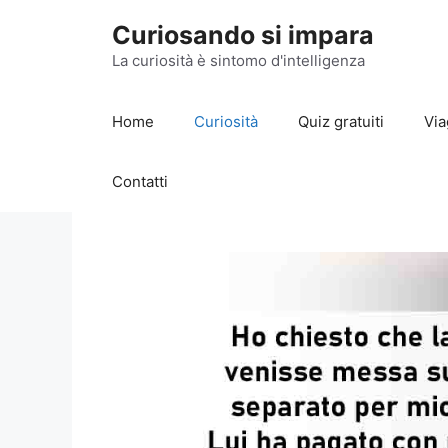
Vai
Curiosando si impara
al
contenuto
La curiosità è sintomo d'intelligenza
Home
Curiosità
Quiz gratuiti
Via
Contatti