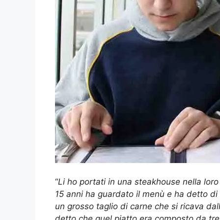
“
Li ho portati in una steakhouse nella lor
15 anni ha guardato il menù e ha detto di 
un grosso taglio di carne che si ricava da
detto che quel piatto era composto da tre 