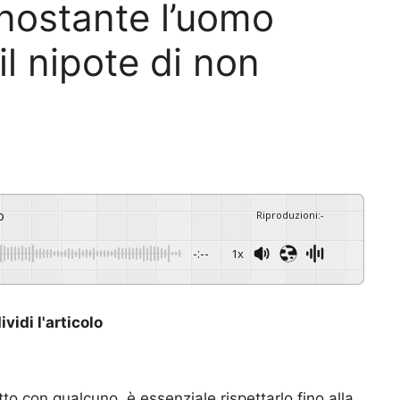
nonostante l’uomo
il nipote di non
o
Riproduzioni
:
-
-:--
1x
vidi l'articolo
to con qualcuno, è essenziale rispettarlo fino alla