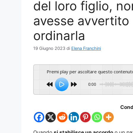
del loro figlio, 
avesse avvertito 
ordinarla
19 Giugno 2023
di
Elena Franchini
Premi play per ascoltare questo contenut
0:00
Condi
Quando
si stabilisce un accordo
o un pat