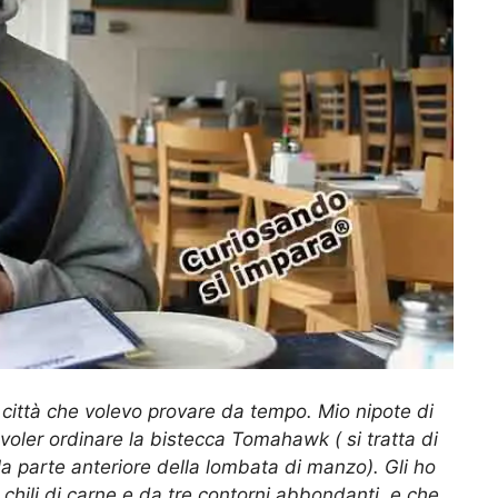
o città che volevo provare da tempo. Mio nipote di
voler ordinare la bistecca Tomahawk ( si tratta di
lla parte anteriore della lombata di manzo). Gli ho
chili di carne e da tre contorni abbondanti, e che