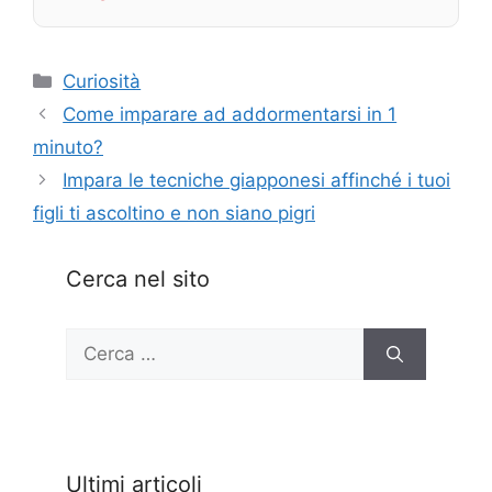
Categorie
Curiosità
Come imparare ad addormentarsi in 1
minuto?
Impara le tecniche giapponesi affinché i tuoi
figli ti ascoltino e non siano pigri
Cerca nel sito
Ricerca
per:
Ultimi articoli