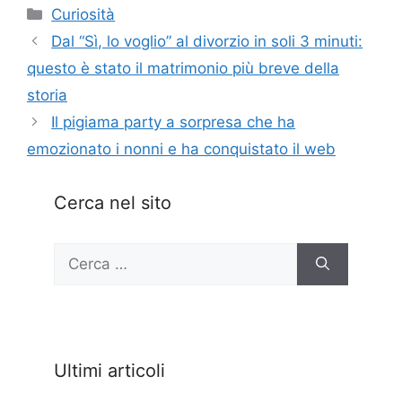
Categorie
Curiosità
Dal “Sì, lo voglio” al divorzio in soli 3 minuti:
questo è stato il matrimonio più breve della
storia
Il pigiama party a sorpresa che ha
emozionato i nonni e ha conquistato il web
Cerca nel sito
Ricerca
per:
Ultimi articoli