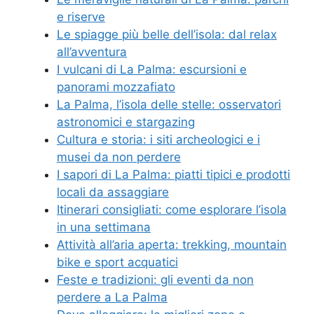
e riserve
Le spiagge più belle dell’isola: dal relax
all’avventura
I vulcani di La Palma: escursioni e
panorami mozzafiato
La Palma, l’isola delle stelle: osservatori
astronomici e stargazing
Cultura e storia: i siti archeologici e i
musei da non perdere
I sapori di La Palma: piatti tipici e prodotti
locali da assaggiare
Itinerari consigliati: come esplorare l’isola
in una settimana
Attività all’aria aperta: trekking, mountain
bike e sport acquatici
Feste e tradizioni: gli eventi da non
perdere a La Palma