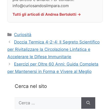
info@curiosandosiimpara.com
Tutti gli articoli di Andrea Bertolotti →
Categorie
Curiosità
Doccia Termica 4-2-4: Il Segreto Scientifico
per Rivitalizzare la Circolazione Linfatica e
Accelerare le Difese Immunitarie
Esercizi per Oltre 60 Anni: Guida Completa
per Mantenersi in Forma e Vivere al Meglio
Cerca nel sito
Ricerca
per: