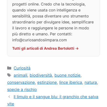
progetti online. Credo che la tecnologia,
quando viene usata con intelligenza e
sensibilità, possa diventare uno strumento
straordinario per divulgare idee, semplificare
il lavoro e raggiungere le persone in modo
più diretto e umano. Per contatti:
info@curiosandosiimpara.com
Tutti gli articoli di Andrea Bertolotti →
Categorie
Curiosità
Tag
animali
,
biodiversità
,
buone notizie
,
conservazione
,
estinzione
,
lince iberica
,
natura
,
specie a rischio
Il limulo e il sangue blu: il granchio che salva
vite