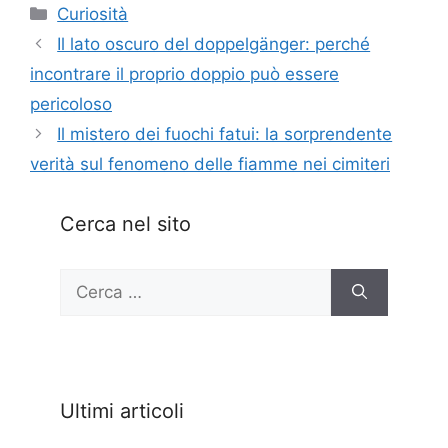
Categorie
Curiosità
Il lato oscuro del doppelgänger: perché
incontrare il proprio doppio può essere
pericoloso
Il mistero dei fuochi fatui: la sorprendente
verità sul fenomeno delle fiamme nei cimiteri
Cerca nel sito
Ricerca
per:
Ultimi articoli