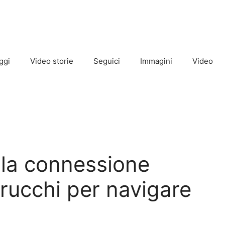
ggi
Video storie
Seguici
Immagini
Video
 la connessione
 trucchi per navigare