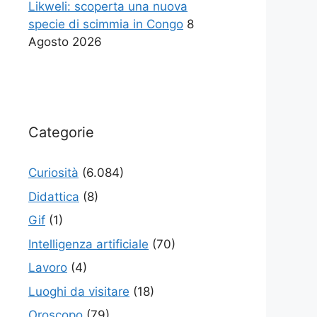
Likweli: scoperta una nuova
specie di scimmia in Congo
8
Agosto 2026
Categorie
Curiosità
(6.084)
Didattica
(8)
Gif
(1)
Intelligenza artificiale
(70)
Lavoro
(4)
Luoghi da visitare
(18)
Oroscopo
(79)