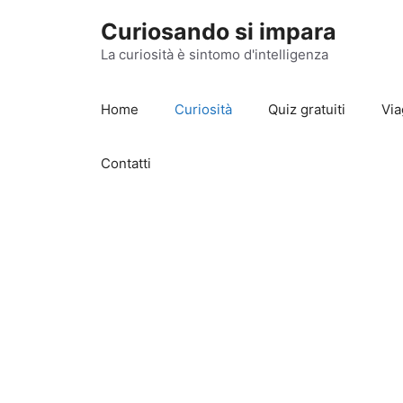
Vai
Curiosando si impara
al
contenuto
La curiosità è sintomo d'intelligenza
Home
Curiosità
Quiz gratuiti
Via
Contatti