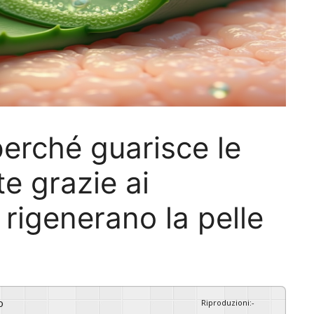
perché guarisce le
e grazie ai
 rigenerano la pelle
o
Riproduzioni
:
-