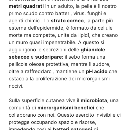
metri quadrati
in un adulto, la pelle è il nostro
primo scudo contro batteri, virus, funghi e
agenti chimici. Lo
strato corneo
, la parte più
esterna dell’epidermide, è formato da cellule
morte ma compatte, unite da lipidi, che creano
un muro quasi impenetrabile. A questo si
aggiungono le secrezioni delle
ghiandole
sebacee
e
sudoripare
: il sebo forma una
pellicola oleosa protettiva, mentre il sudore,
oltre a raffreddarci, mantiene un
pH acido
che
ostacola la proliferazione dei microrganismi
nocivi.
Sulla superficie cutanea vive il
microbiota
, una
comunità di
microrganismi benefici
che
collaborano con noi. Questo esercito invisibile ci
protegge occupando spazio e risorse,
impedendo così ai
batteri patogeni
di