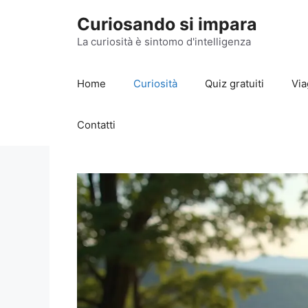
Vai
Curiosando si impara
al
contenuto
La curiosità è sintomo d'intelligenza
Home
Curiosità
Quiz gratuiti
Via
Contatti