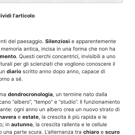
vidi l'articolo
enti del paesaggio.
Silenziosi
e apparentemente
a memoria antica, incisa in una forma che non ha
cimento
. Questi cerchi concentrici, invisibili a uno
turali per gli scienziati che vogliono conoscere il
 un
diario
scritto anno dopo anno, capace di
orno a sé.
iama
dendrocronologia
, un termine nato dalla
ano “albero”, “tempo” e “studio”. Il funzionamento
ante: ogni anno un albero crea un nuovo strato di
mavera
e
estate
, la crescita è più rapida e le
o; in
autunno
, la crescita rallenta e le cellule
 una parte scura. L’alternanza tra
chiaro
e
scuro