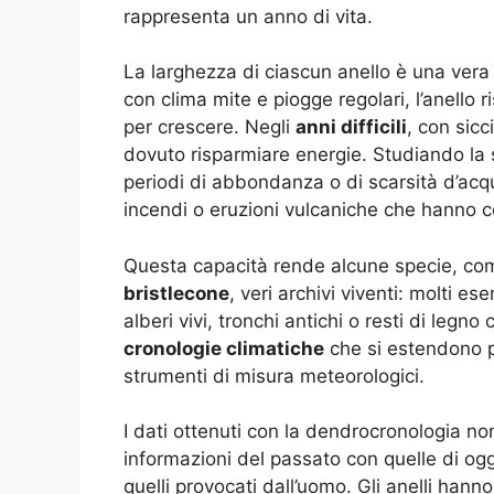
rappresenta un anno di vita.
La larghezza di ciascun anello è una vera
con clima mite e piogge regolari, l’anello r
per crescere. Negli
anni difficili
, con sicc
dovuto risparmiare energie. Studiando la s
periodi di abbondanza o di scarsità d’acq
incendi o eruzioni vulcaniche che hanno co
Questa capacità rende alcune specie, co
bristlecone
, veri archivi viventi: molti e
alberi vivi, tronchi antichi o resti di legno
cronologie climatiche
che si estendono pe
strumenti di misura meteorologici.
I dati ottenuti con la dendrocronologia no
informazioni del passato con quelle di ogg
quelli provocati dall’uomo. Gli anelli ha