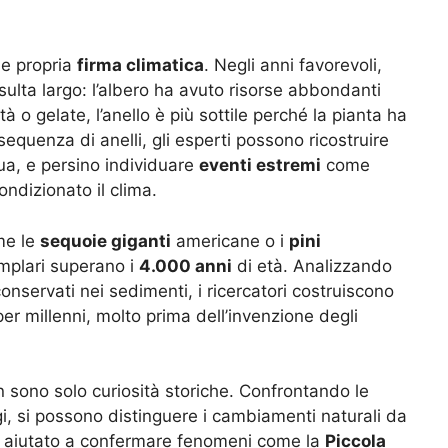
 e propria
firma climatica
. Negli anni favorevoli,
isulta largo: l’albero ha avuto risorse abbondanti
ità o gelate, l’anello è più sottile perché la pianta ha
equenza di anelli, gli esperti possono ricostruire
ua, e persino individuare
eventi estremi
come
ndizionato il clima.
me le
sequoie giganti
americane o i
pini
semplari superano i
4.000 anni
di età. Analizzando
 conservati nei sedimenti, i ricercatori costruiscono
r millenni, molto prima dell’invenzione degli
n sono solo curiosità storiche. Confrontando le
i, si possono distinguere i cambiamenti naturali da
nno aiutato a confermare fenomeni come la
Piccola