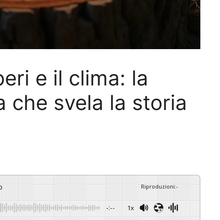
eri e il clima: la
 che svela la storia
o
Riproduzioni
:
-
-:--
1x