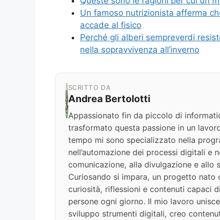
Queste sono le ragioni per cui un m
Un famoso nutrizionista afferma che
accade al fisico
Perché gli alberi sempreverdi resisto
nella sopravvivenza all’inverno
SCRITTO DA
Andrea Bertolotti
Appassionato fin da piccolo di informati
trasformato questa passione in un lavoro
tempo mi sono specializzato nella progr
nell’automazione dei processi digitali e nel
comunicazione, alla divulgazione e allo s
Curiosando si impara, un progetto nato c
curiosità, riflessioni e contenuti capaci 
persone ogni giorno. Il mio lavoro unisce
sviluppo strumenti digitali, creo contenut