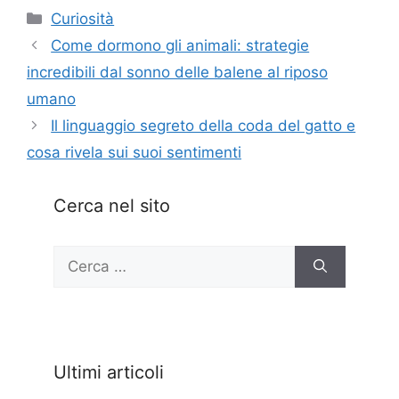
Categorie
Curiosità
Come dormono gli animali: strategie
incredibili dal sonno delle balene al riposo
umano
Il linguaggio segreto della coda del gatto e
cosa rivela sui suoi sentimenti
Cerca nel sito
Ricerca
per:
Ultimi articoli