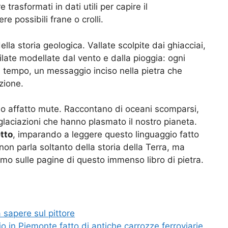
trasformati in dati utili per capire il
possibili frane o crolli.
la storia geologica. Vallate scolpite dai ghiacciai,
filate modellate dal vento e dalla pioggia: ogni
 tempo, un messaggio inciso nella pietra che
zione.
o affatto mute. Raccontano di oceani scomparsi,
glaciazioni che hanno plasmato il nostro pianeta.
tto
, imparando a leggere questo linguaggio fatto
non parla soltanto della storia della Terra, ma
amo sulle pagine di questo immenso libro di pietra.
 sapere sul pittore
ggio in Piemonte fatto di antiche carrozze ferroviarie