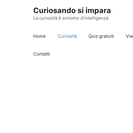
Vai
Curiosando si impara
al
contenuto
La curiosità è sintomo d'intelligenza
Home
Curiosità
Quiz gratuiti
Via
Contatti