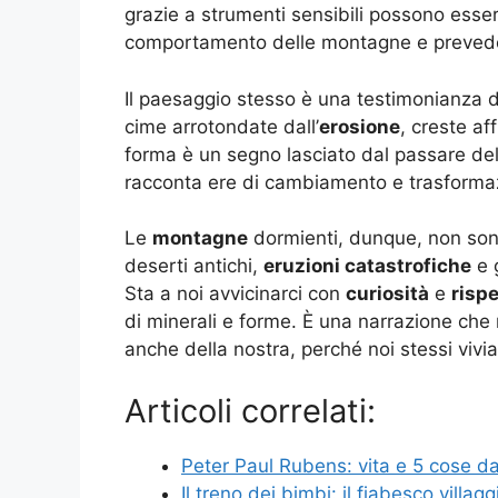
grazie a strumenti sensibili possono essere 
comportamento delle montagne e prevedere 
Il paesaggio stesso è una testimonianza del
cime arrotondate dall’
erosione
, creste af
forma è un segno lasciato dal passare del
racconta ere di cambiamento e trasforma
Le
montagne
dormienti, dunque, non son
deserti antichi,
eruzioni catastrofiche
e 
Sta a noi avvicinarci con
curiosità
e
rispe
di minerali e forme. È una narrazione che 
anche della nostra, perché noi stessi vivi
Articoli correlati:
Peter Paul Rubens: vita e 5 cose da
Il treno dei bimbi: il fiabesco villa