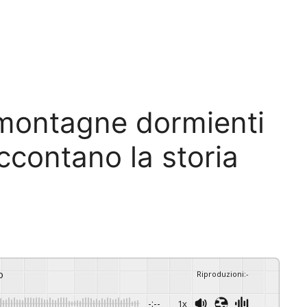
e montagne dormienti
ccontano la storia
o
Riproduzioni
:
-
-:--
1x