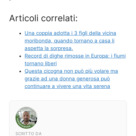
“`
Articoli correlati:
Una coppia adotta i 3 figli della vicina
moribonda, quando tornano a casa li
aspetta la sorpresa.
Record di dighe rimosse in Europa: i fiumi
tornano liberi
Questa cicogna non può più volare ma
grazie ad una donna generosa può
continuare a vivere una vita serena
SCRITTO DA