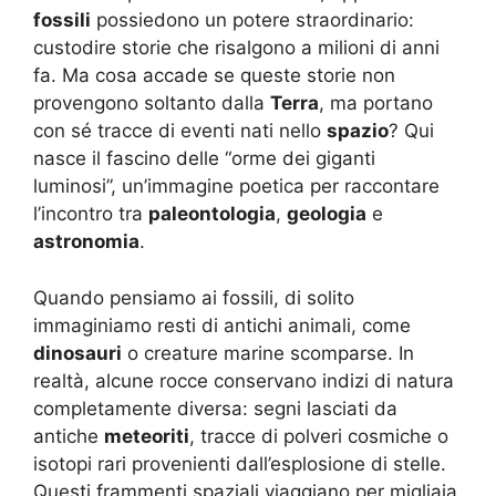
fossili
possiedono un potere straordinario:
custodire storie che risalgono a milioni di anni
fa. Ma cosa accade se queste storie non
provengono soltanto dalla
Terra
, ma portano
con sé tracce di eventi nati nello
spazio
? Qui
nasce il fascino delle “orme dei giganti
luminosi”, un’immagine poetica per raccontare
l’incontro tra
paleontologia
,
geologia
e
astronomia
.
Quando pensiamo ai fossili, di solito
immaginiamo resti di antichi animali, come
dinosauri
o creature marine scomparse. In
realtà, alcune rocce conservano indizi di natura
completamente diversa: segni lasciati da
antiche
meteoriti
, tracce di polveri cosmiche o
isotopi rari provenienti dall’esplosione di stelle.
Questi frammenti spaziali viaggiano per migliaia