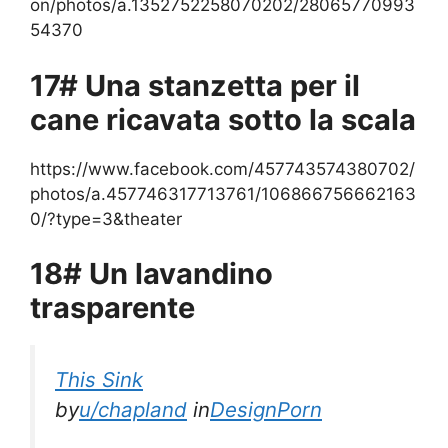
on/photos/a.1352752258070202/28065770993
54370
17# Una stanzetta per il
cane ricavata sotto la scala
https://www.facebook.com/457743574380702/
photos/a.457746317713761/106866756662163
0/?type=3&theater
18# Un lavandino
trasparente
This Sink
by
u/chapland
in
DesignPorn