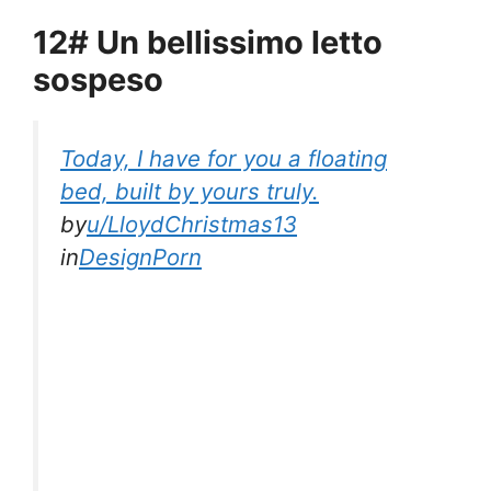
12# Un bellissimo letto
sospeso
Today, I have for you a floating
bed, built by yours truly.
by
u/LloydChristmas13
in
DesignPorn