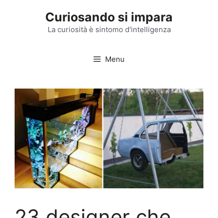
Vai
Curiosando si impara
al
contenuto
La curiosità è sintomo d'intelligenza
Menu
23 designer che