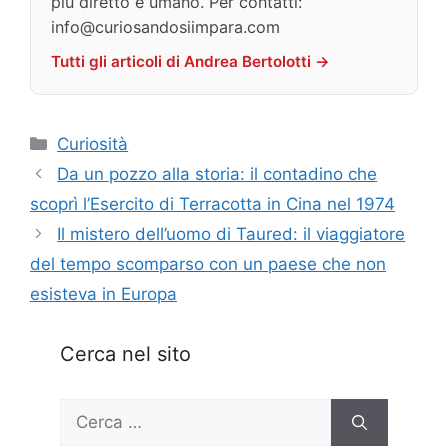
più diretto e umano. Per contatti:
info@curiosandosiimpara.com
Tutti gli articoli di Andrea Bertolotti →
Categorie
Curiosità
Da un pozzo alla storia: il contadino che
scoprì l’Esercito di Terracotta in Cina nel 1974
Il mistero dell’uomo di Taured: il viaggiatore
del tempo scomparso con un paese che non
esisteva in Europa
Cerca nel sito
Ricerca
per: