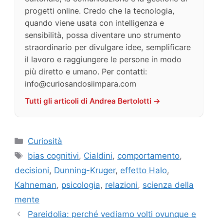
progetti online. Credo che la tecnologia,
quando viene usata con intelligenza e
sensibilità, possa diventare uno strumento
straordinario per divulgare idee, semplificare
il lavoro e raggiungere le persone in modo
più diretto e umano. Per contatti:
info@curiosandosiimpara.com
Tutti gli articoli di Andrea Bertolotti →
Categorie
Curiosità
Tag
bias cognitivi
,
Cialdini
,
comportamento
,
decisioni
,
Dunning-Kruger
,
effetto Halo
,
Kahneman
,
psicologia
,
relazioni
,
scienza della
mente
Pareidolia: perché vediamo volti ovunque e