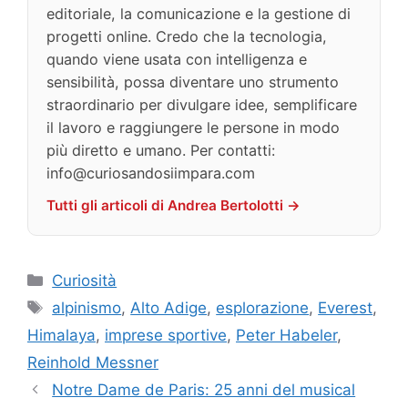
editoriale, la comunicazione e la gestione di
progetti online. Credo che la tecnologia,
quando viene usata con intelligenza e
sensibilità, possa diventare uno strumento
straordinario per divulgare idee, semplificare
il lavoro e raggiungere le persone in modo
più diretto e umano. Per contatti:
info@curiosandosiimpara.com
Tutti gli articoli di Andrea Bertolotti →
Categorie
Curiosità
Tag
alpinismo
,
Alto Adige
,
esplorazione
,
Everest
,
Himalaya
,
imprese sportive
,
Peter Habeler
,
Reinhold Messner
Notre Dame de Paris: 25 anni del musical