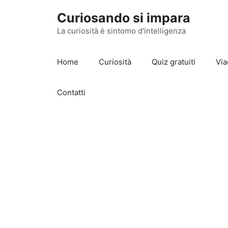
Vai
Curiosando si impara
al
contenuto
La curiosità è sintomo d'intelligenza
Home
Curiosità
Quiz gratuiti
Via
Contatti