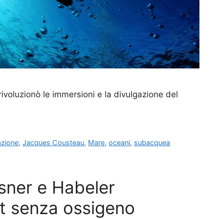
ivoluzionò le immersioni e la divulgazione del
azione
,
Jacques Cousteau
,
Mare
,
oceani
,
subacquea
sner e Habeler
st senza ossigeno