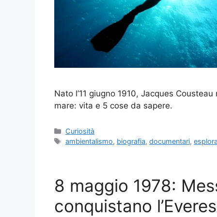
Nato l’11 giugno 1910, Jacques Cousteau r
mare: vita e 5 cose da sapere.
Categorie
Curiosità
Tag
ambientalismo
,
biografia
,
documentari
,
esplor
8 maggio 1978: Mes
conquistano l’Evere