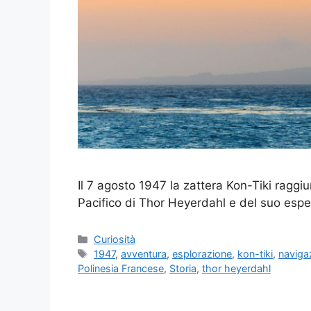
Il 7 agosto 1947 la zattera Kon-Tiki raggiu
Pacifico di Thor Heyerdahl e del suo esp
Categorie
Curiosità
Tag
1947
,
avventura
,
esplorazione
,
kon-tiki
,
navigaz
Polinesia Francese
,
Storia
,
thor heyerdahl