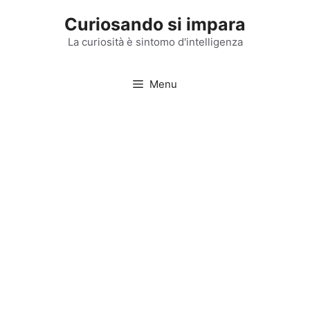
Vai
Curiosando si impara
al
contenuto
La curiosità è sintomo d'intelligenza
Menu