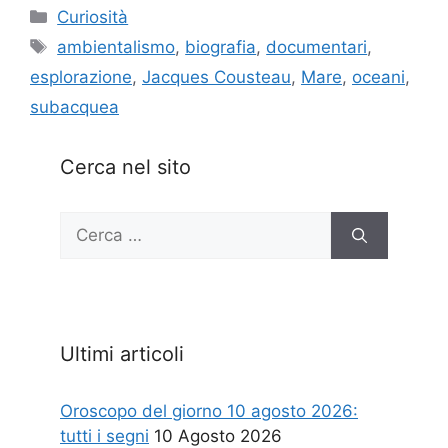
Categorie
Curiosità
Tag
ambientalismo
,
biografia
,
documentari
,
esplorazione
,
Jacques Cousteau
,
Mare
,
oceani
,
subacquea
Cerca nel sito
Ricerca
per:
Ultimi articoli
Oroscopo del giorno 10 agosto 2026:
tutti i segni
10 Agosto 2026