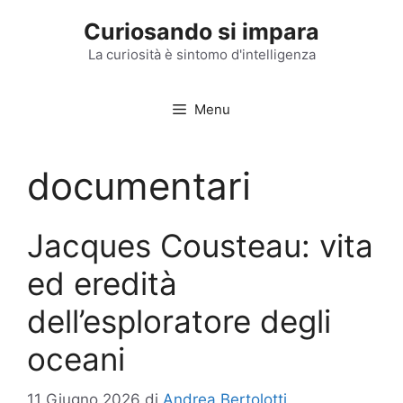
Vai
Curiosando si impara
al
contenuto
La curiosità è sintomo d'intelligenza
Menu
documentari
Jacques Cousteau: vita
ed eredità
dell’esploratore degli
oceani
11 Giugno 2026
di
Andrea Bertolotti