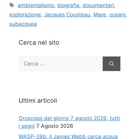
Tag
ambientalismo
,
biografia
,
documentari
,
esplorazione
,
Jacques Cousteau
,
Mare
,
oceani
,
subacquea
Cerca nel sito
Ricerca
per:
Ultimi articoli
Oroscopo del giorno 7 agosto 2026: tutti
i segni
7 Agosto 2026
WASP-39b: il James Webb cerca acqua