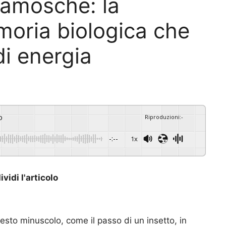
amosche: la
moria biologica che
di energia
o
Riproduzioni
:
-
-:--
1x
vidi l'articolo
esto minuscolo, come il passo di un insetto, in