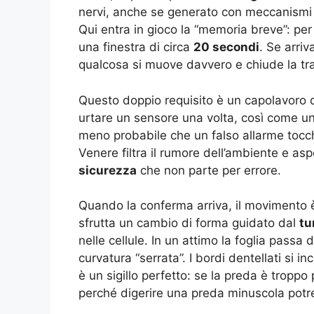
nervi, anche se generato con meccanismi ti
Qui entra in gioco la “memoria breve”: per
una finestra di circa
20 secondi
. Se arriv
qualcosa si muove davvero e chiude la tr
Questo doppio requisito è un capolavoro d
urtare un sensore una volta, così come un
meno probabile che un falso allarme tocchi 
Venere filtra il rumore dell’ambiente e 
sicurezza
che non parte per errore.
Quando la conferma arriva, il movimento 
sfrutta un cambio di forma guidato dal
tu
nelle cellule. In un attimo la foglia passa
curvatura “serrata”. I bordi dentellati si i
è un sigillo perfetto: se la preda è troppo
perché digerire una preda minuscola potr