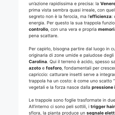
un’azione rapidissima e precisa: la
Vener
prima vista sembra quasi irreale, con quell
segreto non è la ferocia, ma l’
efficienza
:
energia. Per questo la sua trappola funz
controllo
, con una vera e propria
memoria
pena scattare.
Per capirlo, bisogna partire dal luogo in
originaria di zone umide e paludose degli S
Carolina
. Qui il terreno è acido, spesso 
azoto
e
fosforo
, fondamentali per cresce
capriccio: catturare insetti serve a integr
trappola ha un costo: è come uno scatto “
vegetali e la forza nasce dalla
pressione 
Le trappole sono foglie trasformate in due
All’interno ci sono peli sottili, i
trigger hai
sfiora, la pianta produce un
segnale elett