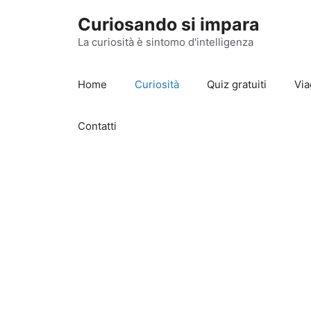
Vai
Curiosando si impara
al
contenuto
La curiosità è sintomo d'intelligenza
Home
Curiosità
Quiz gratuiti
Via
Contatti