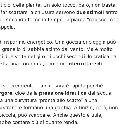
pici delle piante. Un solo tocco, però, non basta.
 far scattare la chiusura servono
due stimoli
entro
a il secondo tocco in tempo, la pianta “capisce” che
appola.
i risparmio energetico. Una goccia di pioggia può
 granello di sabbia spinto dal vento. Ma è molto
due volte nel giro di pochi secondi. In pratica, la
aspetta una conferma, come un
interruttore di
è sorprendente. La chiusura è rapida perché
rgore
, cioè dalla
pressione idraulica
dell’acqua
 da una curvatura “pronta allo scatto” a una
ncastrano e formano una gabbia. All’inizio, però, non
 piccola, può scappare. Anche questo è utile,
ebbe costare più di quanto renda.