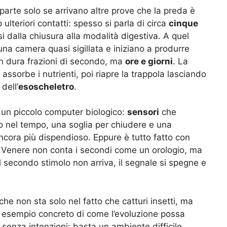
 parte solo se arrivano altre prove che la preda è
 ulteriori contatti: spesso si parla di circa
cinque
i dalla chiusura alla modalità digestiva. A quel
 una camera quasi sigillata e iniziano a produrre
on dura frazioni di secondo, ma
ore e giorni
. La
e assorbe i nutrienti, poi riapre la trappola lasciando
dell’
esoscheletro
.
 un piccolo computer biologico:
sensori
che
nel tempo, una soglia per chiudere e una
cora più dispendioso. Eppure è tutto fatto con
La Venere non conta i secondi come un orologio, ma
il secondo stimolo non arriva, il segnale si spegne e
e non sta solo nel fatto che catturi insetti, ma
n esempio concreto di come l’evoluzione possa
 senza intenzioni: basta un ambiente difficile,