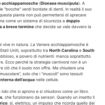
e acchiappamosche
(
Dionaea muscipula
). A
e “bocche” verdi bordate di denti. In realtà il suo
 questa pianta non può permettersi di sprecare
iona come un sistema di sicurezza a
doppio
 a breve termine
che decide se vale davvero la
 cui vive in natura. La Venere acchiappamosche è
tati Uniti, soprattutto tra
North Carolina
e
South
sabbioso, e povero di nutrienti: manca soprattutto
re. Ecco perché la strategia carnivora non è un
are ciò che il suolo non offre. Ma chiudere una
muscolare”, solo che i “muscoli” sono tessuti
interna dell’acqua
nelle cellule.
 lobi che si aprono e si chiudono come un libro.
rs
, che funzionano da sensori. Quando un insetto li
rico
: sì, elettrico, un impulso che ricorda quello dei