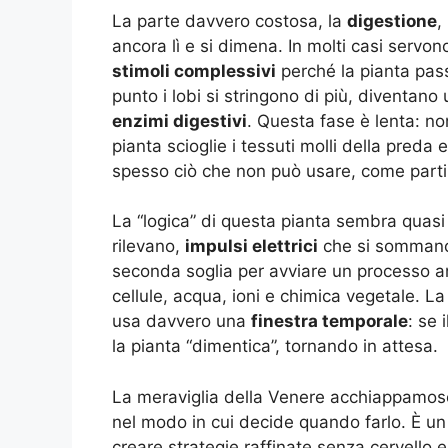
La parte davvero costosa, la
digestione
,
ancora lì e si dimena. In molti casi servono
stimoli complessivi
perché la pianta pass
punto i lobi si stringono di più, diventano
enzimi digestivi
. Questa fase è lenta: n
pianta scioglie i tessuti molli della preda 
spesso ciò che non può usare, come parti 
La “logica” di questa pianta sembra quasi
rilevano,
impulsi elettrici
che si sommano 
seconda soglia per avviare un processo an
cellule, acqua, ioni e chimica vegetale. 
usa davvero una
finestra temporale
: se 
la pianta “dimentica”, tornando in attesa.
La meraviglia della Venere acchiappamosch
nel modo in cui decide quando farlo. È u
creare strategie raffinate senza cervello e