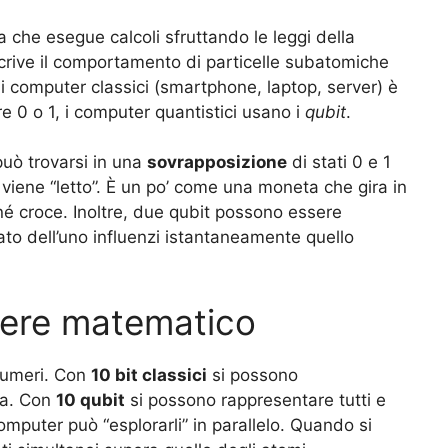
che esegue calcoli sfruttando le leggi della
scrive il comportamento di particelle subatomiche
 i computer classici (smartphone, laptop, server) è
e 0 o 1, i computer quantistici usano i
qubit
.
uò trovarsi in una
sovrapposizione
di stati 0 e 1
ene “letto”. È un po’ come una moneta che gira in
 né croce. Inoltre, due qubit possono essere
tato dell’uno influenzi istantaneamente quello
otere matematico
numeri. Con
10 bit classici
si possono
ta. Con
10 qubit
si possono rappresentare tutti e
mputer può “esplorarli” in parallelo. Quando si