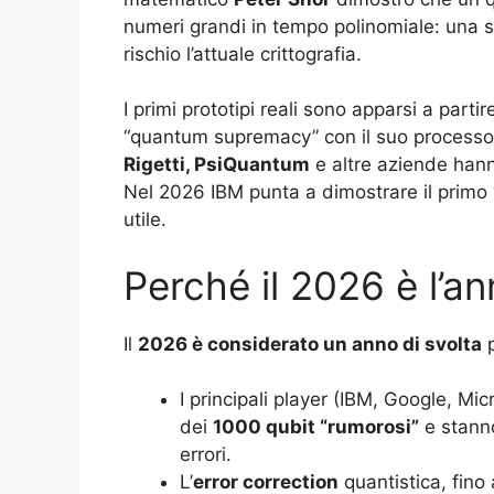
numeri grandi in tempo polinomiale: una s
rischio l’attuale crittografia.
I primi prototipi reali sono apparsi a parti
“quantum supremacy” con il suo processo
Rigetti, PsiQuantum
e altre aziende hann
Nel 2026 IBM punta a dimostrare il primo 
utile.
Perché il 2026 è l’a
Il
2026 è considerato un anno di svolta
p
I principali player (IBM, Google, M
dei
1000 qubit “rumorosi”
e stanno
errori.
L’
error correction
quantistica, fino 