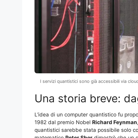
I servizi quantistici sono già accessibili via clo
Una storia breve: dag
L’idea di un computer quantistico fu propo
1982 dal premio Nobel
Richard Feynman
quantistici sarebbe stata possibile solo c
matematico
Peter Shor
dimostrò che un q