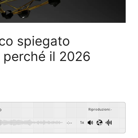
ico spiegato
 perché il 2026
o
Riproduzioni
:
-
-:--
1x