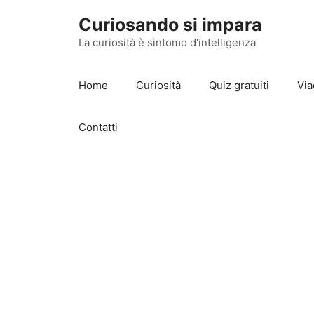
Vai
Curiosando si impara
al
contenuto
La curiosità è sintomo d'intelligenza
Home
Curiosità
Quiz gratuiti
Via
Contatti