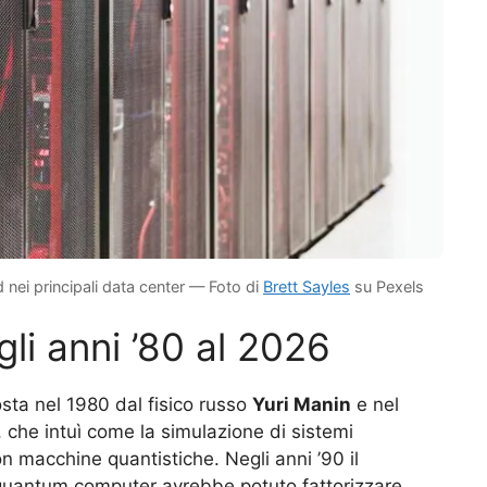
ud nei principali data center — Foto di
Brett Sayles
su Pexels
li anni ’80 al 2026
sta nel 1980 dal fisico russo
Yuri Manin
e nel
, che intuì come la simulazione di sistemi
on macchine quantistiche. Negli anni ’90 il
uantum computer avrebbe potuto fattorizzare