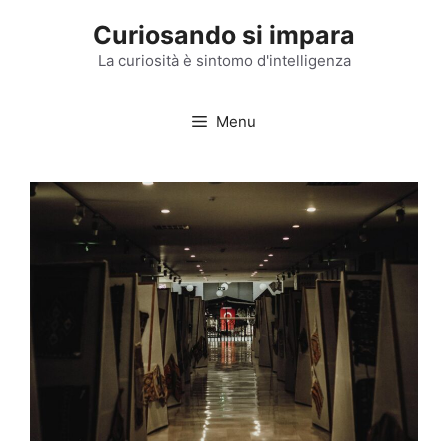
Vai
Curiosando si impara
al
contenuto
La curiosità è sintomo d'intelligenza
Menu