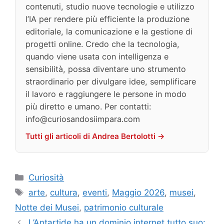
contenuti, studio nuove tecnologie e utilizzo
l’IA per rendere più efficiente la produzione
editoriale, la comunicazione e la gestione di
progetti online. Credo che la tecnologia,
quando viene usata con intelligenza e
sensibilità, possa diventare uno strumento
straordinario per divulgare idee, semplificare
il lavoro e raggiungere le persone in modo
più diretto e umano. Per contatti:
info@curiosandosiimpara.com
Tutti gli articoli di Andrea Bertolotti →
Categorie
Curiosità
Tag
arte
,
cultura
,
eventi
,
Maggio 2026
,
musei
,
Notte dei Musei
,
patrimonio culturale
L’Antartide ha un dominio internet tutto suo: