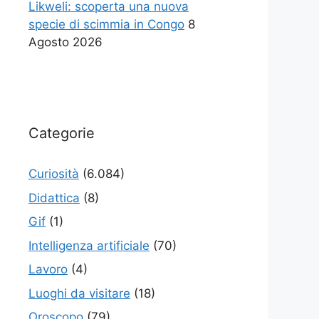
Likweli: scoperta una nuova
specie di scimmia in Congo
8
Agosto 2026
Categorie
Curiosità
(6.084)
Didattica
(8)
Gif
(1)
Intelligenza artificiale
(70)
Lavoro
(4)
Luoghi da visitare
(18)
Oroscopo
(79)