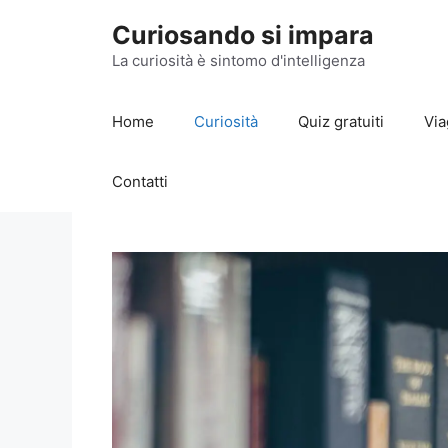
Vai
Curiosando si impara
al
contenuto
La curiosità è sintomo d'intelligenza
Home
Curiosità
Quiz gratuiti
Via
Contatti