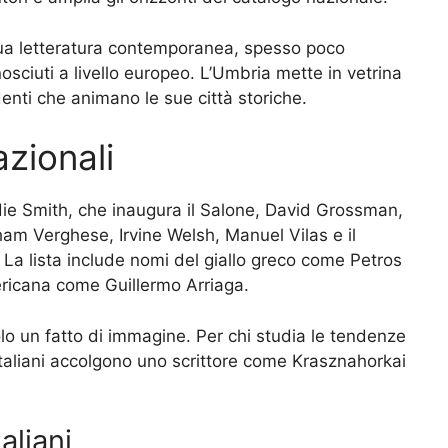
 sua letteratura contemporanea, spesso poco
nosciuti a livello europeo. L’Umbria mette in vetrina
ndenti che animano le sue città storiche.
azionali
Zadie Smith, che inaugura il Salone, David Grossman,
m Verghese, Irvine Welsh, Manuel Vilas e il
La lista include nomi del giallo greco come Petros
mericana come Guillermo Arriaga.
o un fatto di immagine. Per chi studia le tendenze
ri italiani accolgono uno scrittore come Krasznahorkai
aliani