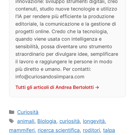
innovazione: sviluppo strumenti digitali, creo
contenuti, studio nuove tecnologie e utilizzo
l’IA per rendere più efficiente la produzione
editoriale, la comunicazione e la gestione di
progetti online. Credo che la tecnologia,
quando viene usata con intelligenza e
sensibilità, possa diventare uno strumento
straordinario per divulgare idee, semplificare
il lavoro e raggiungere le persone in modo
più diretto e umano. Per contatti:
info@curiosandosiimpara.com
Tutti gli articoli di Andrea Bertolotti →
Categorie
Curiosità
Tag
animali
,
Biologia
,
curiosità
,
longevità
,
mammiferi
,
ricerca scientifica
,
roditori
,
talpa