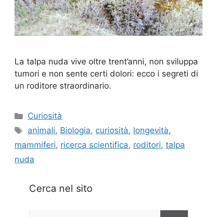
La talpa nuda vive oltre trent’anni, non sviluppa
tumori e non sente certi dolori: ecco i segreti di
un roditore straordinario.
Categorie
Curiosità
Tag
animali
,
Biologia
,
curiosità
,
longevità
,
mammiferi
,
ricerca scientifica
,
roditori
,
talpa
nuda
Cerca nel sito
Ricerca