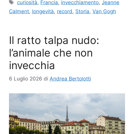
Tag
curiosità
,
Francia
,
invecchiamento
,
Jeanne
Calment
,
longevità
,
record
,
Storia
,
Van Gogh
Il ratto talpa nudo:
l’animale che non
invecchia
6 Luglio 2026
di
Andrea Bertolotti