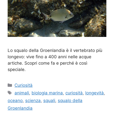
Lo squalo della Groenlandia è il vertebrato più
longevo: vive fino a 400 anni nelle acque
artiche. Scopri come fa e perché è così
speciale.
Categorie
Curiosità
Tag
animali
,
biologia marina
,
curiosità
,
longevità
,
oceano
,
scienza
,
squali
,
squalo della
Groenlandia