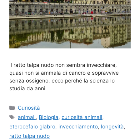
Il ratto talpa nudo non sembra invecchiare,
quasi non si ammala di cancro e sopravvive
senza ossigeno: ecco perché la scienza lo
studia da anni.
Categorie
Curiosità
Tag
animali
,
Biologia
,
curiosità animali
,
eterocefalo glabro
,
invecchiamento
,
longevità
,
ratto talpa nudo