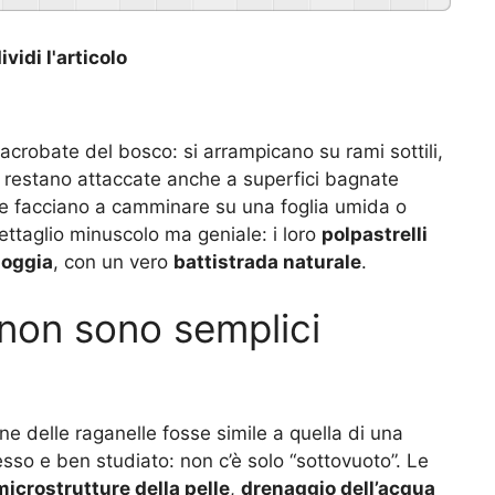
vidi l'articolo
acrobate del bosco: si arrampicano su rami sottili,
e, restano attaccate anche a superfici bagnate
me facciano a camminare su una foglia umida o
 dettaglio minuscolo ma geniale: i loro
polpastrelli
ioggia
, con un vero
battistrada naturale
.
: non sono semplici
e delle raganelle fosse simile a quella di una
sso e ben studiato: non c’è solo “sottovuoto”. Le
microstrutture della pelle
,
drenaggio dell’acqua