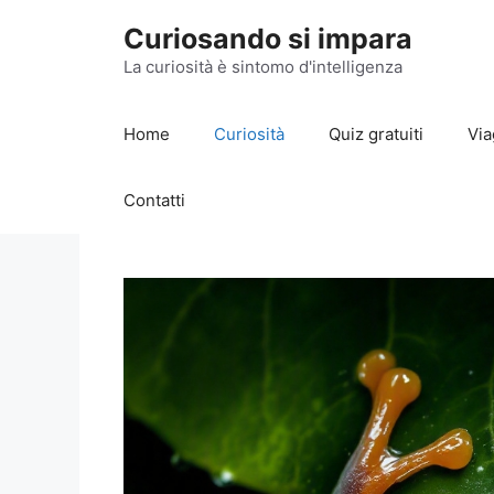
Vai
Curiosando si impara
al
contenuto
La curiosità è sintomo d'intelligenza
Home
Curiosità
Quiz gratuiti
Via
Contatti