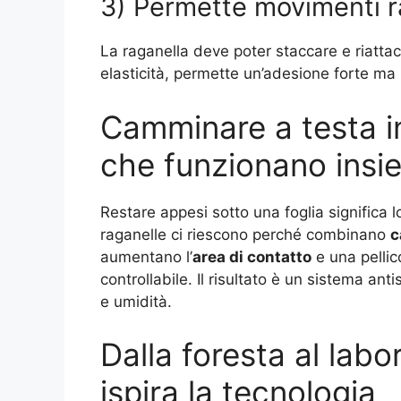
3) Permette movimenti ra
La raganella deve poter staccare e riattacc
elasticità, permette un’adesione forte ma
Camminare a testa in 
che funzionano insi
Restare appesi sotto una foglia significa l
raganelle ci riescono perché combinano
c
aumentano l’
area di contatto
e una pellic
controllabile. Il risultato è un sistema a
e umidità.
Dalla foresta al labo
ispira la tecnologia