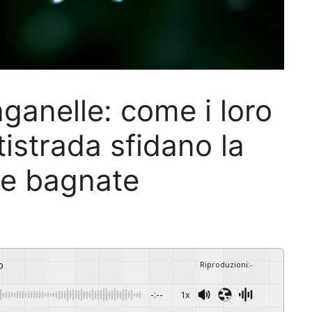
aganelle: come i loro
tistrada sfidano la
lie bagnate
o
Riproduzioni
:
-
-:--
1x