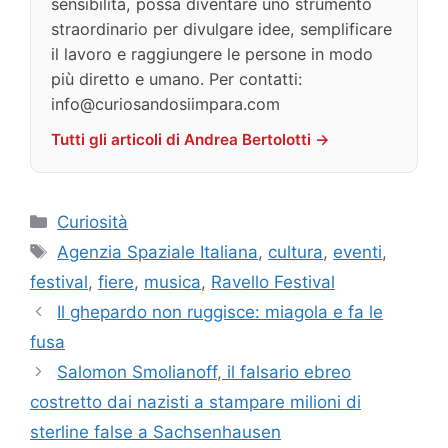
sensibilità, possa diventare uno strumento
straordinario per divulgare idee, semplificare
il lavoro e raggiungere le persone in modo
più diretto e umano. Per contatti:
info@curiosandosiimpara.com
Tutti gli articoli di Andrea Bertolotti →
Categorie
Curiosità
Tag
Agenzia Spaziale Italiana
,
cultura
,
eventi
,
festival
,
fiere
,
musica
,
Ravello Festival
Il ghepardo non ruggisce: miagola e fa le
fusa
Salomon Smolianoff, il falsario ebreo
costretto dai nazisti a stampare milioni di
sterline false a Sachsenhausen