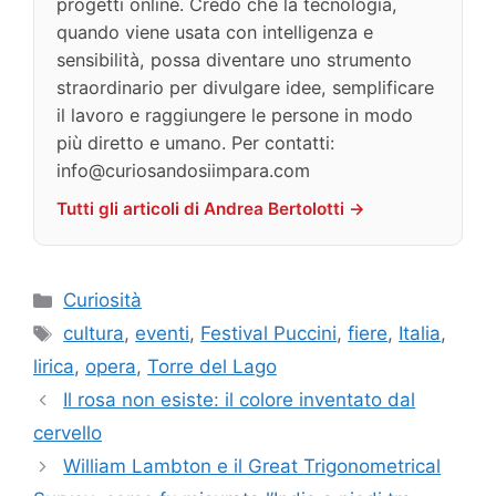
progetti online. Credo che la tecnologia,
quando viene usata con intelligenza e
sensibilità, possa diventare uno strumento
straordinario per divulgare idee, semplificare
il lavoro e raggiungere le persone in modo
più diretto e umano. Per contatti:
info@curiosandosiimpara.com
Tutti gli articoli di Andrea Bertolotti →
Categorie
Curiosità
Tag
cultura
,
eventi
,
Festival Puccini
,
fiere
,
Italia
,
lirica
,
opera
,
Torre del Lago
Il rosa non esiste: il colore inventato dal
cervello
William Lambton e il Great Trigonometrical